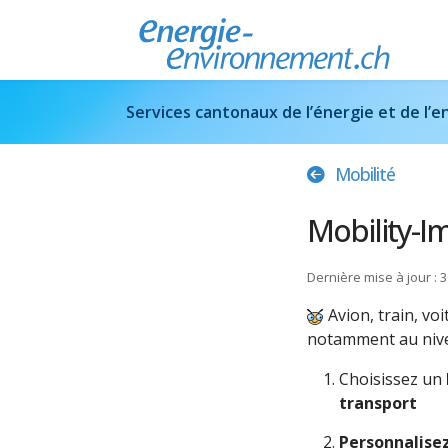
Services cantonaux de l’énergie et de l
Mobilité
Mobility-Im
Dernière mise à jour :
Avion, train, vo
notamment au nive
Choisissez un
transport
Personnalise