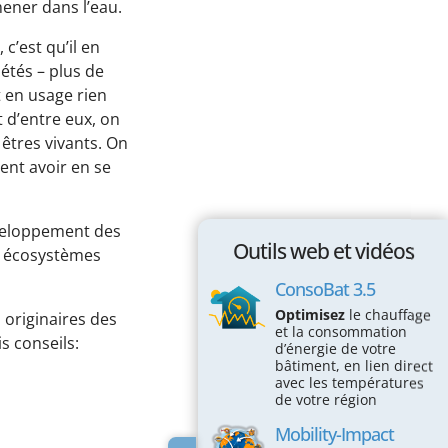
mener dans l’eau.
c’est qu’il en
iétés – plus de
 en usage rien
t d’entre eux, on
 êtres vivants. On
vent avoir en se
éveloppement des
Outils web et vidéos
es écosystèmes
ConsoBat 3.5
Optimisez
le chauffage
originaires des
et la consommation
s conseils:
d’énergie de votre
bâtiment, en lien direct
avec les températures
de votre région
Mobility-Impact