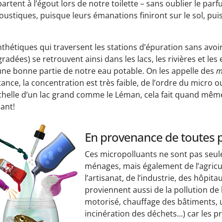
artent à l’égout lors de notre toilette – sans oublier le pa
oustiques, puisque leurs émanations finiront sur le sol, pui
thétiques qui traversent les stations d’épuration sans avoi
adées) se retrouvent ainsi dans les lacs, les rivières et les
 une bonne partie de notre eau potable. On les appelle des
m
nce, la concentration est très faible, de l’ordre du micr
l’échelle d’un lac grand comme le Léman, cela fait quand mê
ant!
En provenance de toutes 
Ces micropolluants ne sont pas seul
ménages, mais également de l’agricu
l’artisanat, de l’industrie, des hôpitaux
proviennent aussi de la pollution de l’
motorisé, chauffage des bâtiments, 
incinération des déchets...) car les pr