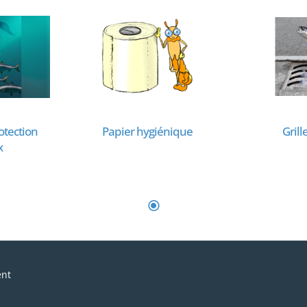
otection
Papier hygiénique
Grill
x
ent