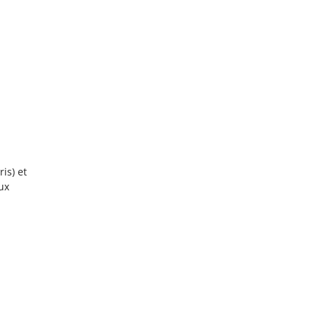
is) et
ux