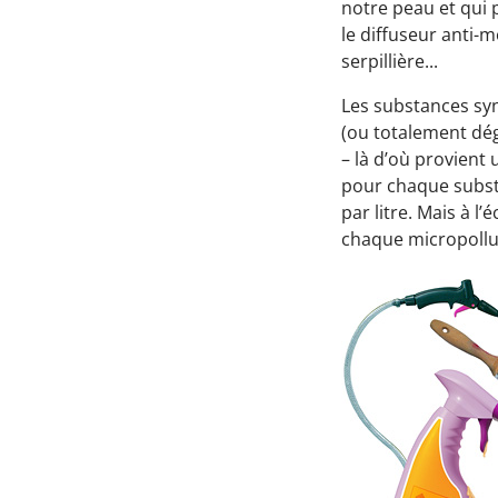
notre peau et qui p
le diffuseur anti-m
serpillière...
Les substances syn
(ou totalement dégr
– là d’où provient
pour chaque substa
par litre. Mais à 
chaque micropollu