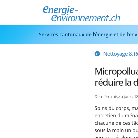
Services cantonaux de l’énergie et de l’e
Nettoyage & R
Micropollu
réduire la 
Dernière mise à jour : 
Soins du corps, maq
entretien du ménag
chacune de ces tâ
sous la main un o
versons, étalons o