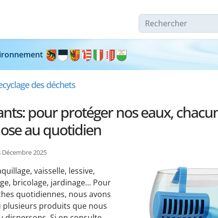
Rechercher
nvironnement
ecyclage des déchets
ants: pour protéger nos eaux, chacu
dose au quotidien
18 Décembre 2025
uillage, vaisselle, lessive,
e, bricolage, jardinage... Pour
ches quotidiennes, nous avons
u plusieurs produits que nous
u dispersons. Si on consulte