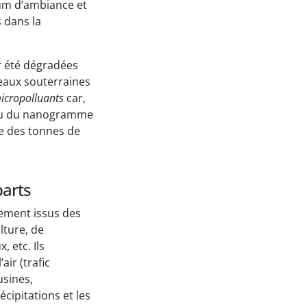
rfum d’ambiance et
s dans la
r été dégradées
 eaux souterraines
icropolluants
car,
o ou du nanogramme
me des tonnes de
parts
ement issus des
lture, de
, etc. Ils
air (trafic
usines,
écipitations et les