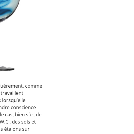
Passez à l'action !
Économiser l’électricité
Économiser le chauffage
Économiser l’eau
Protéger la Biodiversité
Espace éducatif
Coin des écoles
Maison des écogestes
 entièrement, comme
travaillent
Outils web et vidéos
 lorsqu’elle
rendre conscience
ConsoBat 3.5
le cas, bien sûr, de
Mobility-Impact
W.C., des sols et
s étalons sur
Vraiment durable mon alimentation?