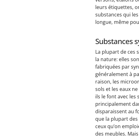
leurs étiquettes, o
substances qui le
longue, même pour
Substances s
La plupart de ces 
la nature: elles son
fabriquées par sy
généralement à par
raison, les microo
sols et les eaux n
ils le font avec le
principalement dan
disparaissent au fo
que la plupart des 
ceux qu’on emploie 
des meubles. Mais 