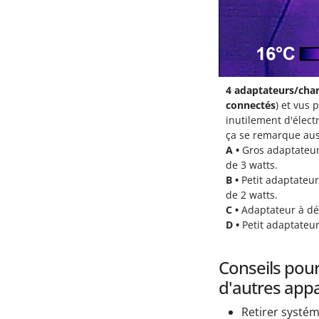
4 adaptateurs/cha
connectés
) et vus
inutilement d'électr
ça se remarque aus
A •
Gros adaptateur
de 3 watts.
B •
Petit adaptateu
de 2 watts.
C •
Adaptateur à dé
D •
Petit adaptateu
Conseils pou
d'autres appa
Retirer systém