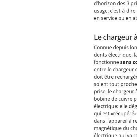
d’horizon des 3 pr
usage, c’est-à-dire
en service ou en a
Le chargeur à
Connue depuis lon
dents électrique, l
fonctionne
sans c
entre le chargeur e
doit être rechargée
soient tout proche 
prise, le chargeur
bobine de cuivre p
électrique: elle 
qui est «récupéré»
dans l’appareil à 
magnétique du ch
électrique qui va r