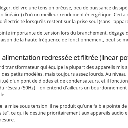
 léger, délivre une tension précise, peu de puissance dissi
on linéaire) d'où un meilleur rendement énergétique. Cert
électricité lorsqu'ils restent sur la prise seul (sans l'appare
inte importante de tension lors du branchement, dégage 
raison de la haute fréquence de fonctionnement, peut se m
 alimentation redressée et filtrée (linear p
ourd transformateur qui équipe la plupart des appareils mis 
si des petits modèles, mais toujours assez lourds. Au niveau
itué d'un pont de diodes et de condensateurs, et il fonctio
 du réseau (50Hz) – on entend d'ailleurs un bourdonnement
le.
e la mise sous tension, il ne produit qu'une faible pointe de
site", ce qui le destine prioritairement aux appareils audio 
mesure.