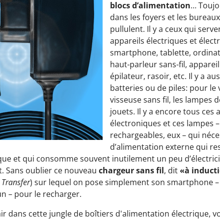
blocs d’alimentation
… Toujou
dans les foyers et les bureaux,
pullulent. Il y a ceux qui serv
appareils électriques et élect
smartphone, tablette, ordinat
haut-parleur sans-fil, apparei
épilateur, rasoir, etc. Il y a a
batteries ou de piles: pour le 
visseuse sans fil, les lampes 
jouets. Il y a encore tous ces 
électroniques et ces lampes 
rechargeables, eux – qui néce
d’alimentation externe qui r
rique et qui consomme souvent inutilement un peu d’électric
int. Sans oublier ce nouveau
chargeur sans fil
, dit
«à induct
 Transfer
) sur lequel on pose simplement son smartphone –
 – pour le recharger.
air dans cette jungle de boîtiers d'alimentation électrique, v