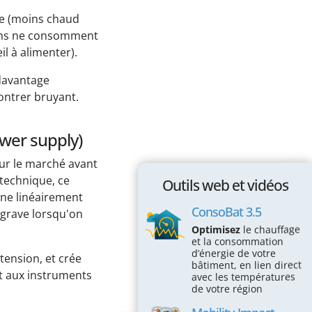
pée (moins chaud
ains ne consomment
il à alimenter).
davantage
ontrer bruyant.
ower supply)
sur le marché avant
 technique, ce
Outils web et vidéos
nne linéairement
ConsoBat 3.5
 grave lorsqu'on
Optimisez
le chauffage
et la consommation
d’énergie de votre
 tension, et crée
bâtiment, en lien direct
et aux instruments
avec les températures
de votre région