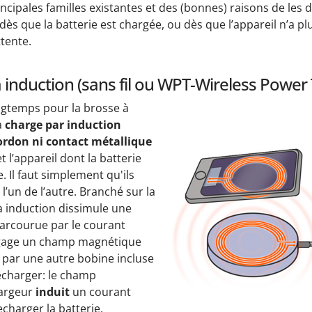
incipales familles existantes et des (bonnes) raisons de les
 dès que la batterie est chargée, ou dès que l’appareil n’a p
ttente.
 induction (sans fil ou WPT-Wireless Power 
gtemps pour la brosse à
a
charge par induction
ordon ni contact métallique
t l’appareil dont la batterie
. Il faut simplement qu'ils
l’un de l’autre. Branché sur la
 à induction dissimule une
arcourue par le courant
dégage un champ magnétique
 par une autre bobine incluse
recharger: le champ
argeur
induit
un courant
echarger la batterie.