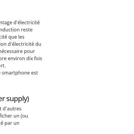
age d'électricité
induction reste
ité que les
on d'électricité du
nécessaire pour
re environ dix fois
rt.
 le smartphone est
r supply)
t d'autres
ficher un (ou
té par un