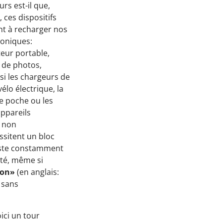
Passez à l'action !
rs est-il que,
 ces dispositifs
Économiser l’électricité
ent à recharger nos
roniques:
Économiser le chauffage
eur portable,
Économiser l’eau
l de photos,
ussi les chargeurs de
Protéger la Biodiversité
vélo électrique, la
de poche ou les
Espace éducatif
appareils
Coin des écoles
– non
ssitent un bloc
Maison des écogestes
este constamment
ité, même si
Outils web et vidéos
ion»
(en anglais:
ConsoBat 3.5
 sans
Mobility-Impact
Vraiment durable mon alimentation?
oici un tour