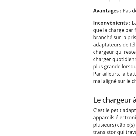
Avantages :
Pas de
Inconvénients :
La
que la charge par f
branché sur la pri
adaptateurs de té­
chargeur qui reste
charger quotidienn
plus grande lorsqu
Par ailleurs, la b
mal aligné sur le c
Le chargeur 
C'est le petit ad
appareils électron
plusieurs) câble(s
transistor qui tra