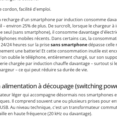
 cordon, facilité d'emploi.
 recharge d'un smartphone par induction consomme davant
il – environ 25% de plus. De surcroît, lorsque le chargeur à 
se seul (sans smartphone), il consomme davantage d'électric
lé­phones mobiles récents. Dans certains cas, la consommati
 24/24 heures sur la prise
sans smartphone
dépasse celle 
ement une batterie! Et cette consommation inutile est enco
'on oublie le téléphone, entièrement chargé, sur son suppo
atterie chargée par induction chauffe davantage – surtout si
hargeur – ce qui peut réduire sa durée de vie.
à alimentation à découpage (switching powe
aptateur léger qui accompagne désormais nos smartphones e
iques. Il comprend souvent une ou plusieurs prises pour en
) USB. Au niveau technique, c'est un transformateur commu
vaille en haute fréquence (20 kHz ou davantage).