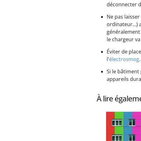
déconnecter du
Ne pas laisser
ordinateur…) af
généralement p
le chargeur va
Éviter de plac
l'
électrosmog
.
Si le bâtiment
appareils dura
À lire égalem