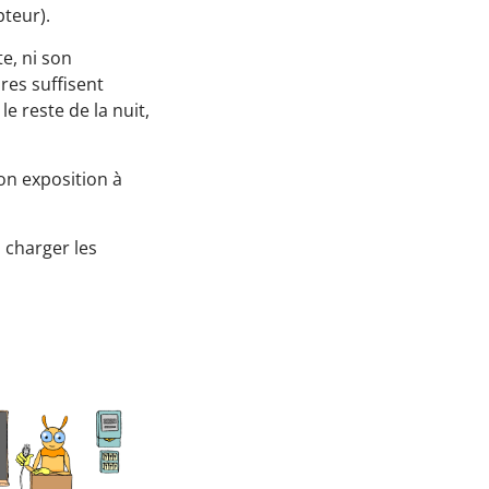
pteur).
te, ni son
ures suffisent
 reste de la nuit,
son exposition à
, charger les