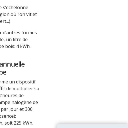
Passez à l'action !
té s’échelonne
ion où l’on vit et
Économiser l’électricité
rt...)
Économiser le chauffage
ur d’autres formes
Économiser l’eau
e, un litre de
Protéger la Biodiversité
e bois: 4 kWh.
Espace éducatif
annuelle
mpe
Coin des écoles
Maison des écogestes
mme un dispositif
fit de multiplier sa
Outils web et vidéos
d’heures de
lampe halogène de
ConsoBat 3.5
 par jour et 300
Mobility-Impact
bsence):
h, soit 225 kWh.
Vraiment durable mon alimentation?