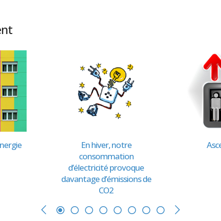
ent
nergie
En hiver, notre
Asc
consommation
d’électricité provoque
davantage d’émissions de
CO2