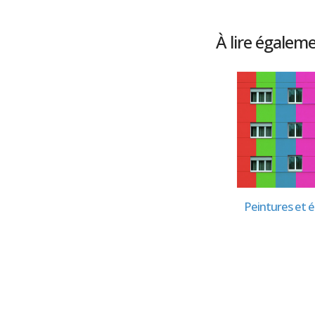
À lire égalem
ge
Chaîne Hi-Fi
Peintures et é