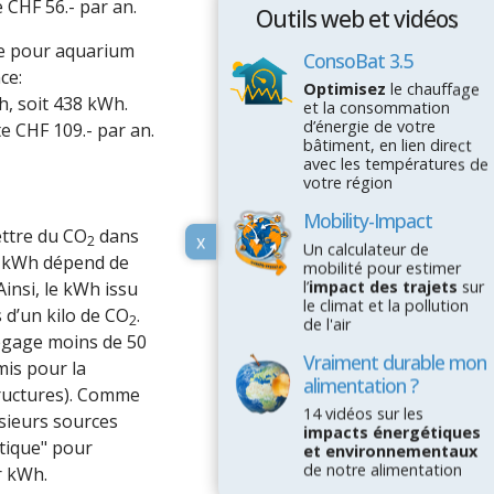
 CHF 56.- par an.
Outils web et vidéos
re pour aquarium
ConsoBat 3.5
ce:
Optimisez
le chauffage
h, soit 438 kWh.
et la consommation
d’énergie de votre
e CHF 109.- par an.
bâtiment, en lien direct
avec les températures de
votre région
Mobility-Impact
ettre du CO
dans
x
2
Un calculateur de
r kWh dépend de
mobilité pour estimer
l’
impact des trajets
sur
 Ainsi, le kWh issu
le climat et la pollution
 d’un kilo de CO
.
2
de l'air
dégage moins de 50
Vraiment durable mon
is pour la
alimentation ?
structures). Comme
14 vidéos sur les
usieurs sources
impacts énergétiques
étique" pour
et environnementaux
de notre alimentation
r kWh.