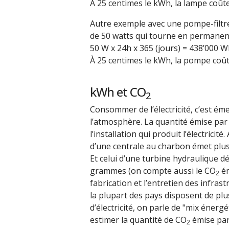
À 25 centimes le kWh, la lampe coûte
Autre exemple avec une pompe-filt
de 50 watts qui tourne en permanen
50 W x 24h x 365 (jours) = 438’000 W
À 25 centimes le kWh, la pompe coût
kWh et CO
2
Consommer de l’électricité, c’est ém
l’atmosphère. La quantité émise pa
l’installation qui produit l’électricité.
d’une centrale au charbon émet plus
Et celui d’une turbine hydraulique 
grammes (on compte aussi le CO
ém
2
fabrication et l’entretien des infra
la plupart des pays disposent de pl
d’électricité, on parle de "mix énerg
estimer la quantité de CO
émise pa
2