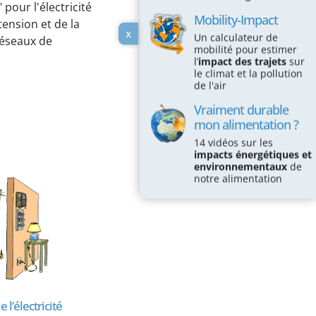
 pour l'électricité
Mobility-Impact
tension et de la
x
Un calculateur de
réseaux de
mobilité pour estimer
l’
impact des trajets
sur
le climat et la pollution
de l'air
Vraiment durable
mon alimentation ?
14 vidéos sur les
impacts énergétiques et
environnementaux
de
notre alimentation
 l’électricité
Watt et kilowattheure
Ki