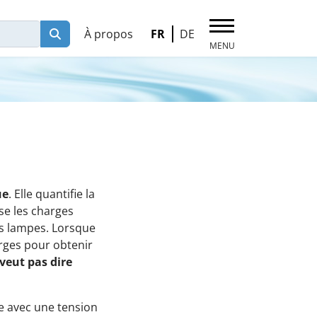
Sélectionnez votre langue
À propos
FR
DE
Pages thématiques
Climat & CO2
Bâtiment & Chauffage
Éclairage & Électricité du ménage
Électronique & Électroménager
ue
. Elle quantifie la
se les charges
Biodiversité & Jardin
les lampes. Lorsque
Mobilité
arges pour obtenir
veut pas dire
Nettoyage & Recyclage des déchets
Air, Eau, Alimentation & Santé
e avec une tension