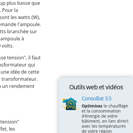
Passez à l'action !
oup plus basse que
. Pour la
Économiser l’électricité
ont les watts (W),
demande l'ampoule.
Économiser le chauffage
atts branchée sur
Économiser l’eau
 ampoule à
volts.
Protéger la Biodiversité
e tension", il faut
Espace éducatif
ansformateur qui
e une idée de cette
Coin des écoles
e transformateur.
Maison des écogestes
Outils web et vidéos
a un rendement
Outils web et vidéos
ConsoBat 3.5
Optimisez
le chauffage
ConsoBat 3.5
et la consommation
d’énergie de votre
Mobility-Impact
bâtiment, en lien direct
e tension"
avec les températures
Vraiment durable mon alimentation?
fet, les
de votre région