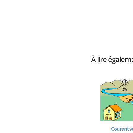
À lire égalem
ge
ConsoBat 3.5
Courant v