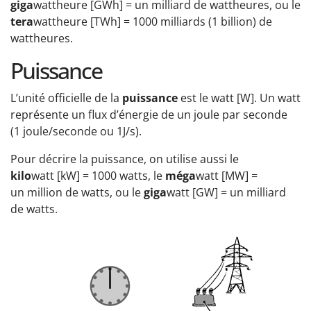
giga
wattheure [GWh] = un milliard de wattheures, ou le
tera
wattheure [TWh] = 1000 milliards (1 billion) de
wattheures.
Puissance
L’unité officielle de la
puissance
est le watt [W]. Un watt
représente un flux d’énergie de un joule par seconde
(1 joule/seconde ou 1J/s).
Pour décrire la puissance, on utilise aussi le
kilo
watt [kW] = 1000 watts, le
méga
watt [MW] =
un million de watts, ou le
giga
watt [GW] = un milliard
de watts.