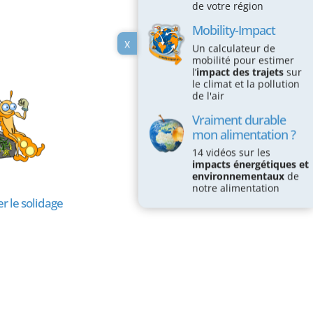
de votre région
Mobility-Impact
x
Un calculateur de
mobilité pour estimer
l’
impact des trajets
sur
le climat et la pollution
de l'air
Vraiment durable
mon alimentation ?
14 vidéos sur les
impacts énergétiques et
environnementaux
de
notre alimentation
 le solidage
Remplacer l’impatiente
Re
glanduleuse