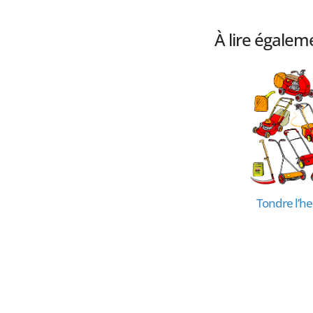
À lire égalem
Remplacer la grande
Tondre l’h
berce