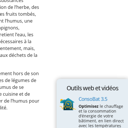
 substances
Passez à l'action !
on de l’herbe, des
des fruits tombés,
Économiser l’électricité
nt l’humus, une
Économiser le chauffage
mpignons,
tient l’eau, les
Économiser l’eau
écessaires à la
Protéger la Biodiversité
 lentement, mais,
aux déchets de la
Espace éducatif
Coin des écoles
ement hors de son
stes de légumes de
Maison des écogestes
humus de se
Outils web et vidéos
Outils web et vidéos
 cuisine et de
ConsoBat 3.5
er de l’humus pour
ConsoBat 3.5
Optimisez
le chauffage
ité.
et la consommation
Mobility-Impact
d’énergie de votre
bâtiment, en lien direct
Vraiment durable mon alimentation?
avec les températures