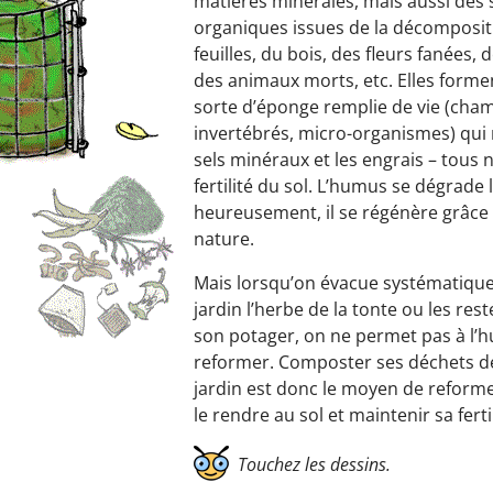
matières minérales, mais aussi des
organiques issues de la décompositi
feuilles, du bois, des fleurs fanées, 
des animaux morts, etc. Elles forme
sorte d’éponge remplie de vie (cha
invertébrés, micro-organismes) qui re
sels minéraux et les engrais – tous n
fertilité du sol. L’humus se dégrade
heureusement, il se régénère grâce 
nature.
Mais lorsqu’on évacue systématiqu
jardin l’herbe de la tonte ou les re
son potager, on ne permet pas à l’
reformer. Composter ses déchets de
jardin est donc le moyen de reform
le rendre au sol et maintenir sa fertil
Touchez les dessins.