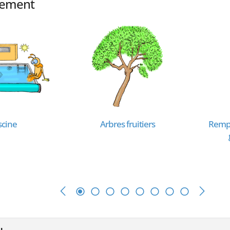
alement
scine
Arbres fruitiers
Rempl