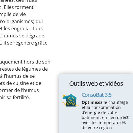
Passez à l'action !
. Elles forment
mplie de vie
Économiser l’électricité
cro-organismes) qui
Économiser le chauffage
et les engrais – tous
l. L’humus se dégrade
Économiser l’eau
 il se régénère grâce
Protéger la Biodiversité
Espace éducatif
tiquement hors de son
s restes de légumes de
Coin des écoles
à l’humus de se
Outils web et vidéos
s de cuisine et de
Maison des écogestes
former de l’humus
ConsoBat 3.5
Outils web et vidéos
r sa fertilité.
Optimisez
le chauffage
et la consommation
ConsoBat 3.5
d’énergie de votre
bâtiment, en lien direct
Mobility-Impact
avec les températures
de votre région
Vraiment durable mon alimentation?