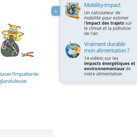
Mobility-Impact
x
Un calculateur de
mobilité pour estimer
l’
impact des trajets
sur
le climat et la pollution
de l'air
Vraiment durable
mon alimentation ?
14 vidéos sur les
impacts énergétiques et
environnementaux
de
acer l’impatiente
Éclairage de jardin
notre alimentation
glanduleuse