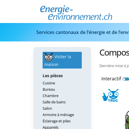
Services cantonaux de l’énergie et de l’e
Compos
Visiter la
maison
Dernière mise à j
Les pièces
interactif
Cuisine
Bureau
Chambre
Salle de bains
Salon
Armoire à ménage
Éclairage et piles
Appareils