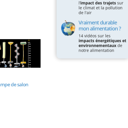
l’
impact des trajets
sur
le climat et la pollution
de l'air
Vraiment durable
mon alimentation ?
14 vidéos sur les
impacts énergétiques et
environnementaux
de
notre alimentation
ampe de salon
Flicker (scintillement ou
S
papillotement lumineux)
des ampoules et des
lampes