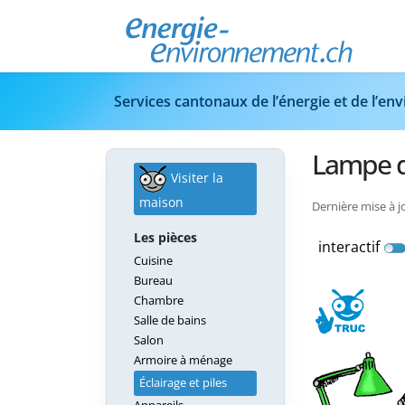
Services cantonaux de l’énergie et de l’e
Lampe 
Visiter la
maison
Dernière mise à jo
Les pièces
interactif
Cuisine
Bureau
Chambre
Salle de bains
Salon
Armoire à ménage
Éclairage et piles