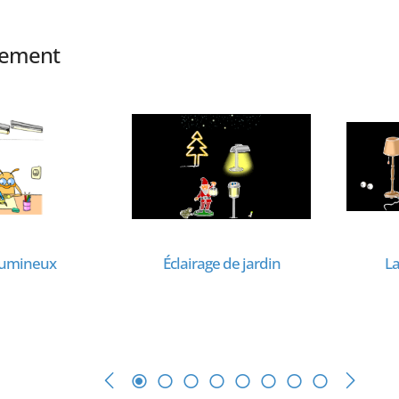
alement
lumineux
Éclairage de jardin
L