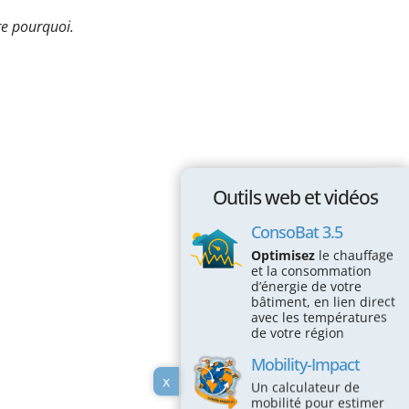
Passez à l'action !
e pourquoi.
Économiser l’électricité
Économiser le chauffage
Économiser l’eau
Protéger la Biodiversité
Espace éducatif
Outils web et vidéos
Coin des écoles
ConsoBat 3.5
Optimisez
le chauffage
Maison des écogestes
et la consommation
d’énergie de votre
Outils web et vidéos
bâtiment, en lien direct
avec les températures
ConsoBat 3.5
de votre région
Mobility-Impact
Mobility-Impact
x
Un calculateur de
Vraiment durable mon alimentation?
mobilité pour estimer