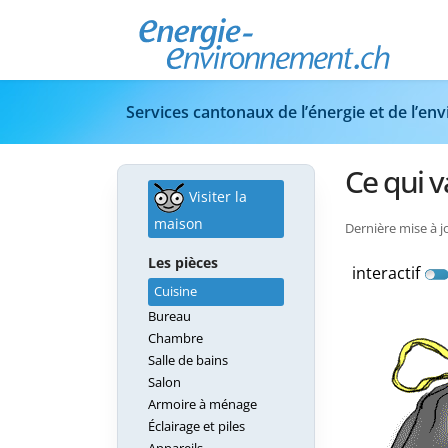
Services cantonaux de l’énergie et de l’e
Ce qui v
Visiter la
maison
Dernière mise à 
Les pièces
interactif
Cuisine
Bureau
Chambre
Salle de bains
Salon
Armoire à ménage
Éclairage et piles