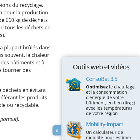
Passez à l'action !
ions du recyclage.
um pour la production
Économiser l’électricité
de 660 kg de déchets
nd tous les déchets en
Économiser le chauffage
s).
Économiser l’eau
la plupart brûlés dans
Protéger la Biodiversité
us souvent, la chaleur
r des bâtiments et à
Espace éducatif
Outils web et vidéos
e tourner des
Coin des écoles
ConsoBat 3.5
Optimisez
le chauffage
Maison des écogestes
e déchets en évitant
et la consommation
référant les produits
d’énergie de votre
Outils web et vidéos
bâtiment, en lien direct
le ou recyclable.
avec les températures
ConsoBat 3.5
de votre région
partout).
Mobility-Impact
Mobility-Impact
x
Un calculateur de
Vraiment durable mon alimentation?
mobilité pour estimer