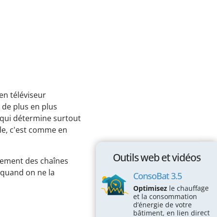
Passez à l'action !
Économiser l’électricité
Économiser le chauffage
Économiser l’eau
Protéger la Biodiversité
en téléviseur
Espace éducatif
 de plus en plus
n qui détermine surtout
Coin des écoles
le, c'est comme en
Maison des écogestes
Outils web et vidéos
Outils web et vidéos
strement des chaînes
e quand on ne la
ConsoBat 3.5
ConsoBat 3.5
Optimisez
le chauffage
Mobility-Impact
et la consommation
d’énergie de votre
Vraiment durable mon alimentation?
bâtiment, en lien direct