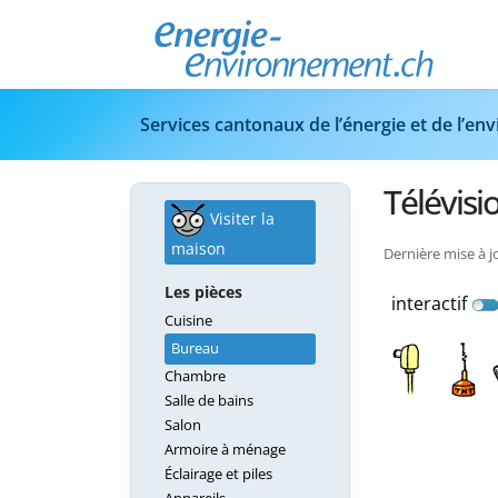
Services cantonaux de l’énergie et de l’e
Télévisi
Visiter la
maison
Dernière mise à j
Les pièces
interactif
Cuisine
Bureau
Chambre
Salle de bains
Salon
Armoire à ménage
Éclairage et piles