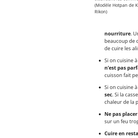
(Modèle Hotpan de 
Rikon)
nourriture
. U
beaucoup de ch
de cuire les a
Si on cuisine à 
n’est pas par
cuisson fait p
Si on cuisine à 
sec
. Si la cas
chaleur de la 
Ne pas placer
sur un feu tro
Cuire en resta