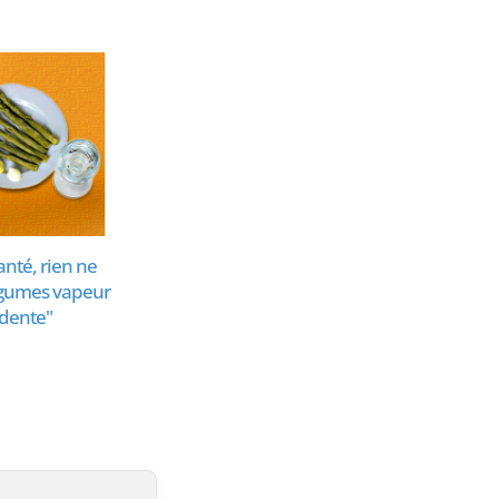
anté, rien ne
Adaptateur, bloc
Cui
égumes vapeur
d'alimentation ou
 dente"
chargeur