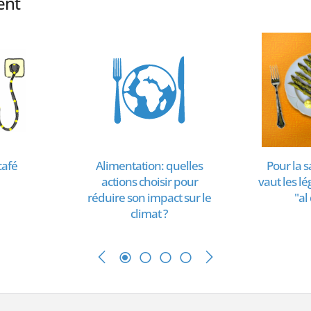
ent
café
Alimentation: quelles
Pour la s
actions choisir pour
vaut les l
réduire son impact sur le
"al
climat ?