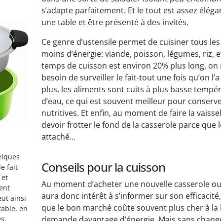
s’adapte parfaitement. Et le tout est assez éléga
une table et être présenté à des invités.
Ce genre d’ustensile permet de cuisiner tous le
moins d’énergie: viande, poisson, légumes, riz, etc.
temps de cuisson est environ 20% plus long, on
besoin de surveiller le fait-tout une fois qu’on l’a
plus, les aliments sont cuits à plus basse tempé
d’eau, ce qui est souvent meilleur pour conserve
nutritives. Et enfin, au moment de faire la vaissel
devoir frotter le fond de la casserole parce que 
attaché...
elques
Conseils pour la cuisson
e fait-
 et
Au moment d’acheter une nouvelle casserole ou
ent
aura donc intérêt à s’informer sur son efficacité
eut ainsi
que le bon marché coûte souvent plus cher à la l
table, en
s.
demande davantage d’énergie. Mais sans change