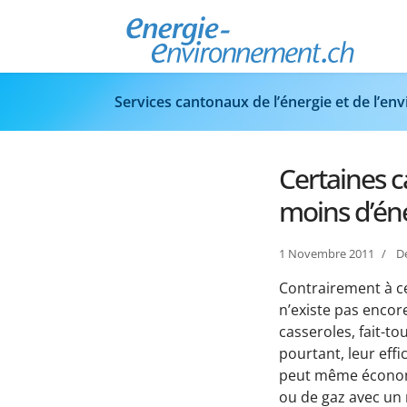
Services cantonaux de l’énergie et de l’e
Certaines c
moins d’én
1 Novembre 2011
D
Contrairement à ce
n’existe pas encor
casseroles, fait-to
pourtant, leur effic
peut même économi
ou de gaz avec un 