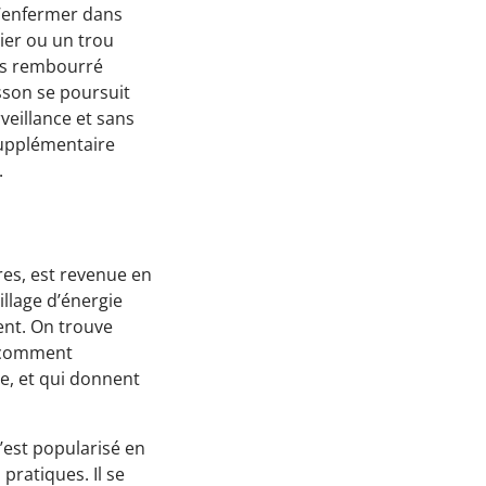
l’enfermer dans
nier ou un trou
sus rembourré
isson se poursuit
eillance et sans
supplémentaire
.
res, est revenue en
llage d’énergie
ent. On trouve
t comment
e, et qui donnent
’est popularisé en
pratiques. Il se