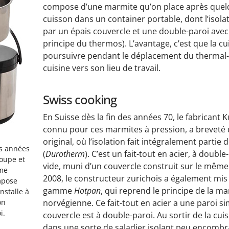
compose d’une marmite qu’on place après quel
cuisson dans un container portable, dont l’isola
par un épais couvercle et une double-paroi avec vi
principe du thermos). L’avantage, c’est que la c
poursuivre pendant le déplacement du thermal-
cuisine vers son lieu de travail.
Swiss cooking
En Suisse dès la fin des années 70, le fabricant 
connu pour ces marmites à pression, a breveté
original, où l’isolation fait intégralement partie d
es années
(
Durotherm
). C’est un fait-tout en acier, à double
soupe et
vide, muni d’un couvercle construit sur le même
ème
2008, le constructeur zurichois a également mis
mpose
gamme
Hotpan
, qui reprend le principe de la m
nstalle à
on
norvégienne. Ce fait-tout en acier a une paroi s
i.
couvercle est à double-paroi. Au sortir de la cuisin
dans une sorte de saladier isolant peu encombra