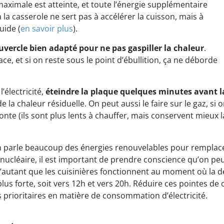
ximale est atteinte, et toute l’énergie supplémentaire
à la casserole ne sert pas à accélérer la cuisson, mais à
uide (
en savoir plus
).
ouvercle bien adapté pour ne pas gaspiller la chaleur
.
cace, et si on reste sous le point d’ébullition, ça ne déborde
l’électricité,
éteindre la plaque quelques minutes avant la
e la chaleur résiduelle. On peut aussi le faire sur le gaz, si o
fonte (ils sont plus lents à chauffer, mais conservent mieux 
parle beaucoup des énergies renouvelables pour remplacer 
t nucléaire, il est important de prendre conscience qu’on pe
D’autant que les cuisinières fonctionnent au moment où la
a plus forte, soit vers 12h et vers 20h. Réduire ces pointes d
s prioritaires en matière de consommation d’électricité.