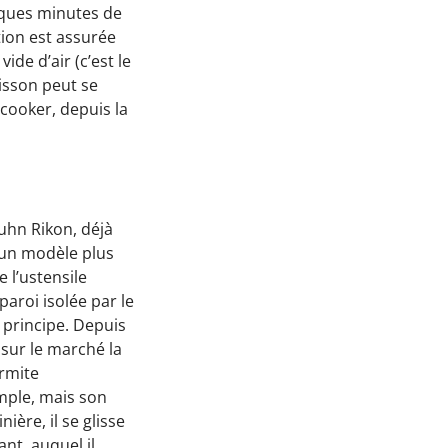
ques minutes de
tion est assurée
de d’air (c’est le
uisson peut se
cooker, depuis la
Kuhn Rikon, déjà
 un modèle plus
e l’ustensile
-paroi isolée par le
 principe. Depuis
 sur le marché la
armite
imple, mais son
ière, il se glisse
nt, auquel il