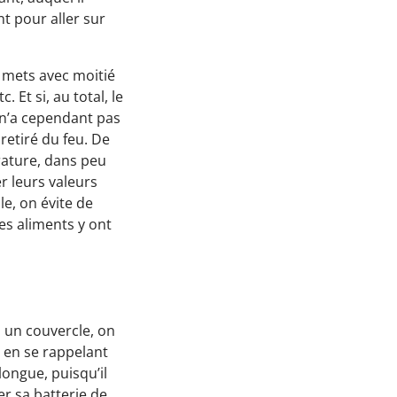
nt pour aller sur
s mets avec moitié
 Et si, au total, le
 n’a cependant pas
 retiré du feu. De
rature, dans peu
r leurs valeurs
le, on évite de
les aliments y ont
 un couvercle, on
, en se rappelant
ongue, puisqu’il
r sa batterie de