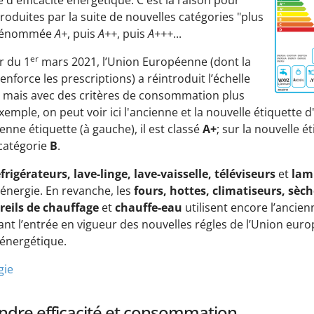
 d'efficacité énergétique. C'est la raison pour
troduites par la suite de nouvelles catégories "plus
, dénommée
A+
, puis
A++
, puis
A+++
...
er
r du 1
mars 2021, l’Union Européenne (dont la
nforce les prescriptions) a réintroduit l’échelle
, mais avec des critères de consommation plus
exemple, on peut voir ici l'ancienne et la nouvelle étiquette
ienne étiquette (à gauche), il est classé
A+
; sur la nouvelle ét
 catégorie
B
.
frigérateurs, lave-linge, lave-vaisselle, téléviseurs
et
lam
 énergie. En revanche, les
fours, hottes, climatiseurs, sèch
reils de chauffage
et
chauffe-eau
utilisent encore l’ancien
ant l’entrée en vigueur des nouvelles régles de l’Union eur
é énergétique.
gie
ndre efficacité et consommation