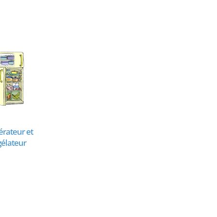
érateur et
Ventilateur, climatiseur
élateur
ou rafraîchisseur d'air