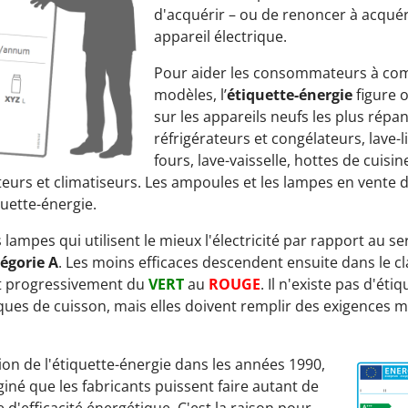
d'acquérir – ou de renoncer à acquér
appareil électrique.
Pour aider les consommateurs à com
modèles, l’
étiquette-énergie
figure 
sur les appareils neufs les plus répa
réfrigérateurs et congélateurs, lave-l
fours, lave-vaisselle, hottes de cuisi
ateurs et climatiseurs. Les ampoules et les lampes en vente 
uette-énergie.
s lampes qui utilisent le mieux l'électricité par rapport au s
égorie A
. Les moins efficaces descendent ensuite dans le cl
nt progressivement du
VERT
au
ROUGE
. Il n'existe pas d'ét
iques de cuisson, mais elles doivent remplir des exigences 
tion de l'étiquette-énergie dans les années 1990,
giné que les fabricants puissent faire autant de