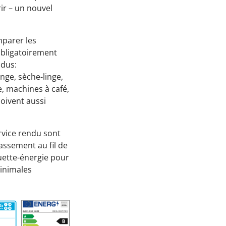
Passez à l'action !
ir – un nouvel
Économiser l’électricité
parer les
Économiser le chauffage
obligatoirement
Économiser l’eau
ndus:
inge, sèche-linge,
Protéger la Biodiversité
ne, machines à café,
doivent aussi
Espace éducatif
Coin des écoles
ervice rendu sont
Maison des écogestes
assement au fil de
iquette-énergie pour
Outils web et vidéos
minimales
ConsoBat 3.5
Mobility-Impact
Vraiment durable mon alimentation?