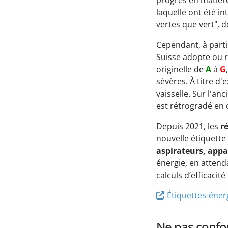
progrès en matière
laquelle ont été in
vertes que vert"
Cependant, à parti
Suisse adopte ou re
originelle de
A
à
G
sévères. À titre d'
vaisselle. Sur l'anc
est rétrogradé en
Depuis 2021, les
ré
nouvelle étiquette
aspirateurs, appa
énergie, en attend
calculs d’efficacit
Étiquettes-éner
Ne pas confo