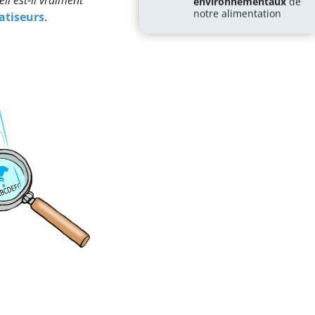
il est-il vraiment
environnementaux
de
notre alimentation
atiseurs
.