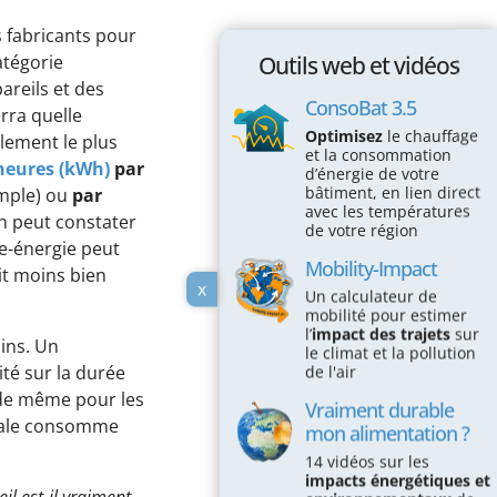
s fabricants pour
Outils web et vidéos
catégorie
areils et des
ConsoBat 3.5
erra quelle
Optimisez
le chauffage
nalement le plus
et la consommation
heures (kWh)
par
d’énergie de votre
bâtiment, en lien direct
emple) ou
par
avec les températures
on peut constater
de votre région
te-énergie peut
Mobility-Impact
it moins bien
x
Un calculateur de
mobilité pour estimer
l’
impact des trajets
sur
oins. Un
le climat et la pollution
cité sur la durée
de l'air
a de même pour les
Vraiment durable
onale consomme
mon alimentation ?
14 vidéos sur les
impacts énergétiques et