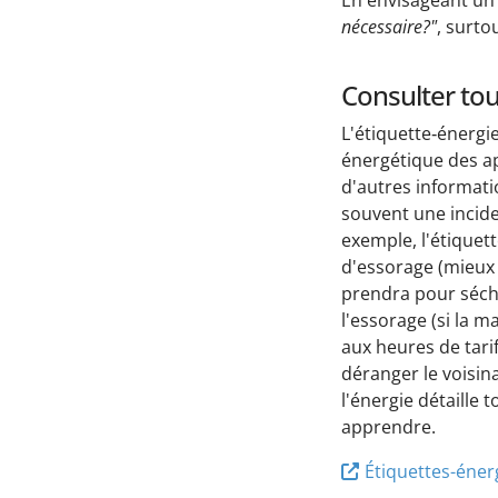
En envisageant un 
nécessaire?"
, surto
Consulter tou
L'étiquette‑énergie
énergétique des ap
d'autres informatio
souvent une incide
exemple, l'étiquet
d'essorage (mieux 
prendra pour sécher
l'essorage (si la m
aux heures de tari
déranger le voisina
l'énergie détaille 
apprendre.
Étiquettes-éner