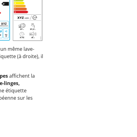
 d'un même lave-
iquette (à droite), il
pes
affichent la
e-linges,
ne étiquette
opéenne sur les