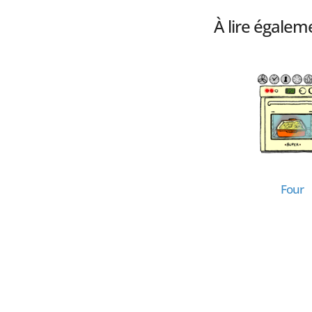
À lire égalem
Fer à repasser
Four