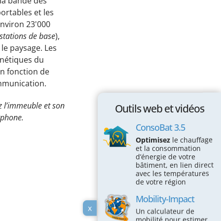
la bande des
Passez à l'action !
ortables et les
 environ 23'000
Économiser l’électricité
stations de base
),
Économiser le chauffage
 le paysage. Les
nétiques du
Économiser l’eau
n fonction de
Protéger la Biodiversité
ommunication.
Espace éducatif
z l’immeuble et son
Outils web et vidéos
tphone.
Coin des écoles
ConsoBat 3.5
Optimisez
le chauffage
Maison des écogestes
et la consommation
d’énergie de votre
Outils web et vidéos
bâtiment, en lien direct
avec les températures
ConsoBat 3.5
de votre région
Mobility-Impact
Mobility-Impact
x
Un calculateur de
Vraiment durable mon alimentation?
mobilité pour estimer