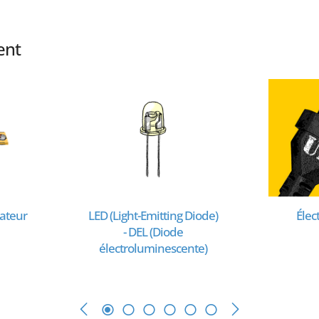
ent
nateur
LED (Light-Emitting Diode)
Élec
- DEL (Diode
électroluminescente)