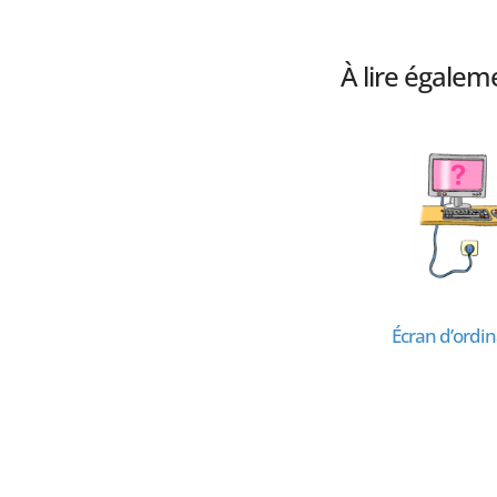
À lire égalem
ue
Coin ordinateur
Écran d’ordi