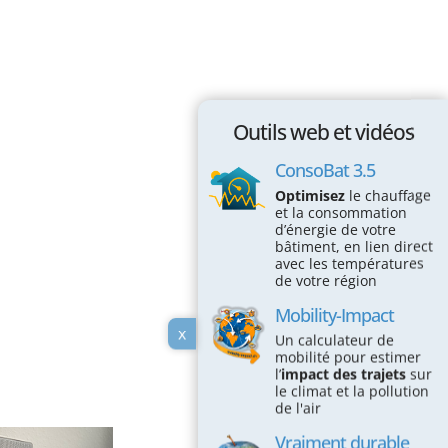
Passez à l'action !
Économiser l’électricité
Économiser le chauffage
Économiser l’eau
Outils web et vidéos
Protéger la Biodiversité
ConsoBat 3.5
Optimisez
le chauffage
Espace éducatif
et la consommation
d’énergie de votre
bâtiment, en lien direct
Coin des écoles
avec les températures
de votre région
Maison des écogestes
Mobility-Impact
Outils web et vidéos
x
Un calculateur de
mobilité pour estimer
ConsoBat 3.5
l’
impact des trajets
sur
le climat et la pollution
Mobility-Impact
de l'air
Vraiment durable mon alimentation?
Vraiment durable