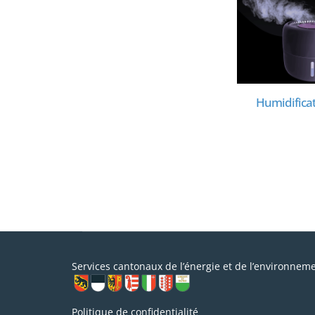
Situer sa consommation
Humidifica
de chauffage
Services cantonaux de l’énergie et de l’environnem
Politique de confidentialité