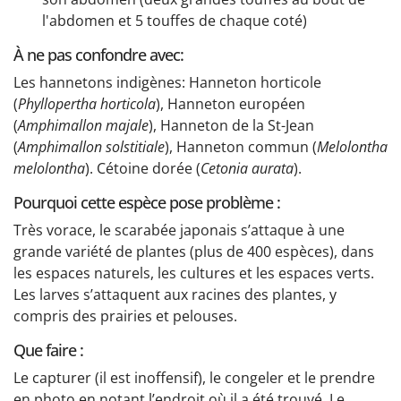
l'abdomen et 5 touffes de chaque coté)
À ne pas confondre avec:
Les hannetons indigènes: Hanneton horticole
(
Phyllopertha horticola
), Hanneton européen
(
Amphimallon majale
), Hanneton de la St-Jean
(
Amphimallon solstitiale
), Hanneton commun (
Melolontha
melolontha
). Cétoine dorée (
Cetonia aurata
).
Pourquoi cette espèce pose problème :
Très vorace, le scarabée japonais s’attaque à une
grande variété de plantes (plus de 400 espèces), dans
les espaces naturels, les cultures et les espaces verts.
Les larves s’attaquent aux racines des plantes, y
compris des prairies et pelouses.
Que faire :
Le capturer (il est inoffensif), le congeler et le prendre
en photo en notant l’endroit où il a été trouvé. Le